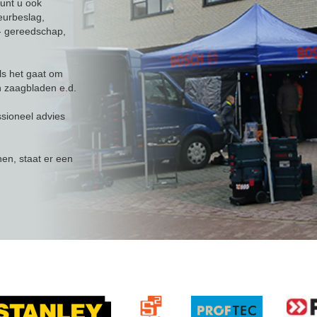
kunt u ook
eurbeslag,
t- gereedschap,
ls het gaat om
n zaagbladen e.d.
ssioneel advies
en, staat er een