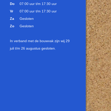
Do
07:00 uur t/m 17:30 uur
Vr
07:00 uur t/m 17:30 uur
Za
Gesloten
Zo
Gesloten
ec7 Kratactie - 10 + 2 Gratis inclusief 
In verband met de bouwvak zijn wij 29
houd 8 x Tec7 Wit, 2 x X-Tack Wit en 2 x Trans Clear lijmkit
juli t/m 26 augustus gesloten.